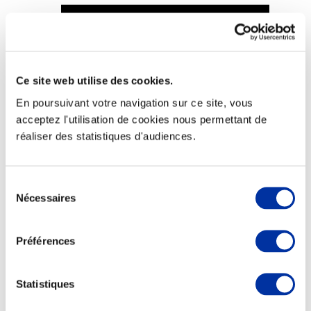
Ce site web utilise des cookies.
Viande et climat
Valorisation de l’herbe
En poursuivant votre navigation sur ce site, vous
Autonomie des élevages
acceptez l'utilisation de cookies nous permettant de
Qualité air, eau, sols
Economie de ressources
réaliser des statistiques d'audiences.
Evaluation environnementale
Bien-être, Protection et Santé des animaux
Sélection
Nécessaires
du
consentement
Préférences
Statistiques