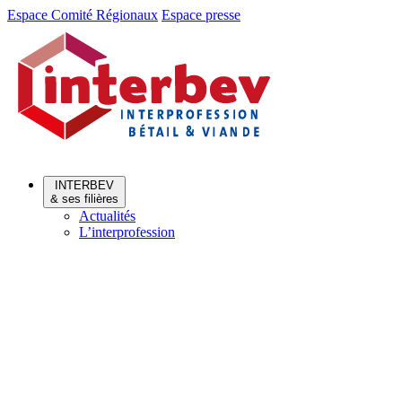
Aller
Aller
Espace Comité Régionaux
Espace presse
au
au
menu
contenu
INTERBEV
& ses filières
Actualités
L’interprofession