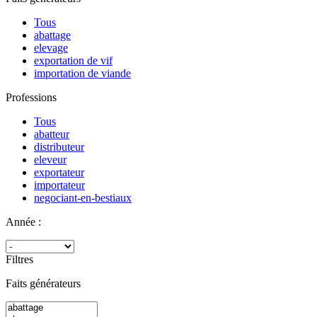
Tous
abattage
elevage
exportation de vif
importation de viande
Professions
Tous
abatteur
distributeur
eleveur
exportateur
importateur
negociant-en-bestiaux
Année :
Filtres
Faits générateurs