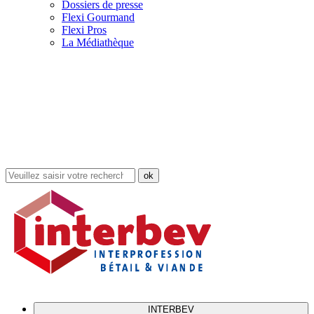
Dossiers de presse
Flexi Gourmand
Flexi Pros
La Médiathèque
Rechercher
dans
le
site
INTERBEV