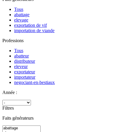
Tous
abattage
elevage
exportation de vif
importation de viande
Professions
Tous
abatteur
distributeur
eleveur
exportateur
importateur
negociant-en-bestiaux
Année :
Filtres
Faits générateurs