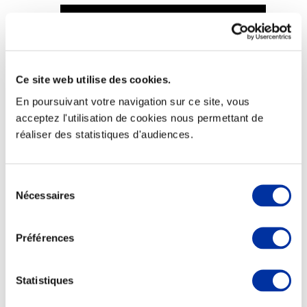
Ce site web utilise des cookies.
Viande et climat
Valorisation de l’herbe
En poursuivant votre navigation sur ce site, vous
Autonomie des élevages
acceptez l'utilisation de cookies nous permettant de
Qualité air, eau, sols
Economie de ressources
réaliser des statistiques d'audiences.
Evaluation environnementale
Bien-être, Protection et Santé des animaux
Sélection
Nécessaires
du
consentement
Préférences
Statistiques