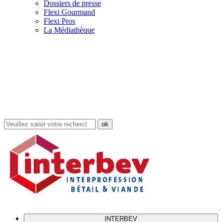
Dossiers de presse
Flexi Gourmand
Flexi Pros
La Médiathèque
Rechercher
dans
le
site
INTERBEV