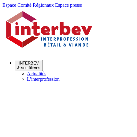
Aller
Aller
Espace Comité Régionaux
Espace presse
au
au
menu
contenu
INTERBEV
& ses filières
Actualités
L’interprofession