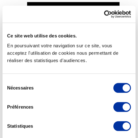
Ce site web utilise des cookies.
Viande et climat
Valorisation de l’herbe
En poursuivant votre navigation sur ce site, vous
Autonomie des élevages
acceptez l'utilisation de cookies nous permettant de
Qualité air, eau, sols
Economie de ressources
réaliser des statistiques d'audiences.
Evaluation environnementale
Bien-être, Protection et Santé des animaux
Sélection
Nécessaires
du
consentement
Préférences
Statistiques