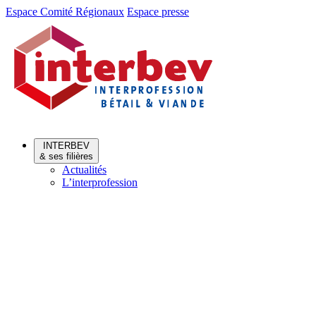
Aller
Aller
Espace Comité Régionaux
Espace presse
au
au
menu
contenu
INTERBEV
& ses filières
Actualités
L’interprofession