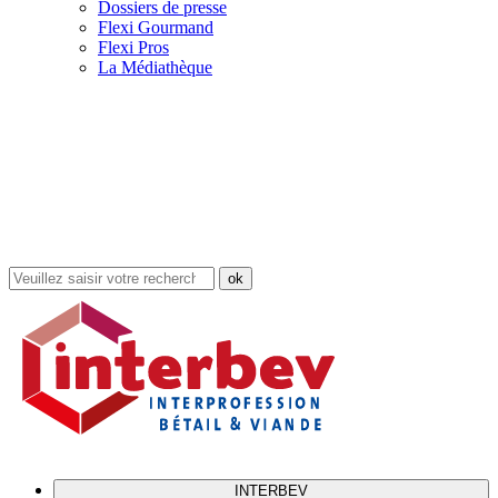
Dossiers de presse
Flexi Gourmand
Flexi Pros
La Médiathèque
Rechercher
dans
le
site
INTERBEV