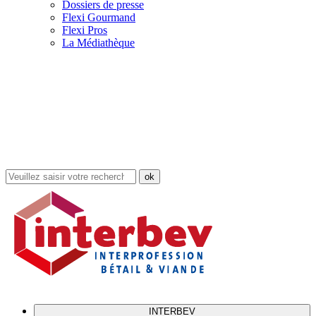
Dossiers de presse
Flexi Gourmand
Flexi Pros
La Médiathèque
Rechercher
dans
le
site
INTERBEV