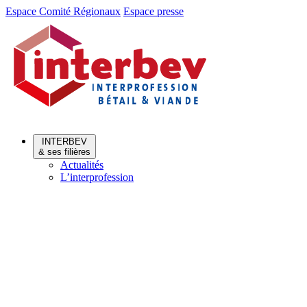
Aller
Aller
Espace Comité Régionaux
Espace presse
au
au
menu
contenu
INTERBEV
& ses filières
Actualités
L’interprofession