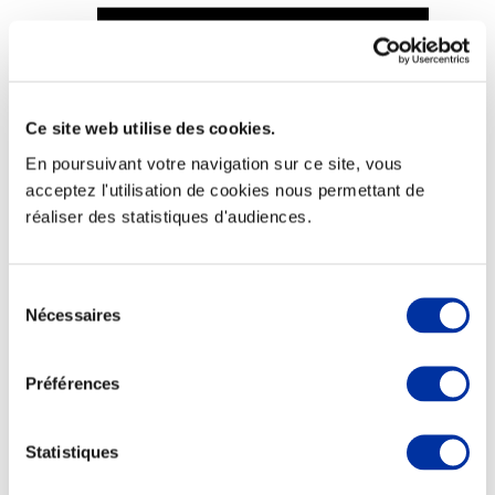
Ce site web utilise des cookies.
Viande et climat
Valorisation de l’herbe
En poursuivant votre navigation sur ce site, vous
Autonomie des élevages
acceptez l'utilisation de cookies nous permettant de
Qualité air, eau, sols
Economie de ressources
réaliser des statistiques d'audiences.
Evaluation environnementale
Bien-être, Protection et Santé des animaux
Sélection
Nécessaires
du
consentement
Préférences
Statistiques