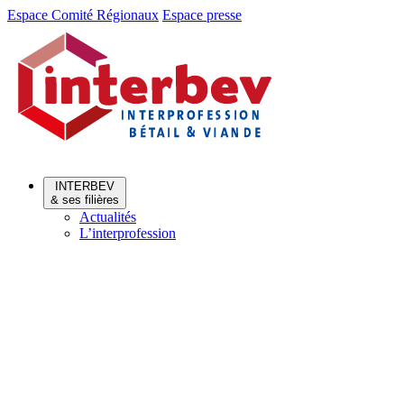
Aller
Aller
Espace Comité Régionaux
Espace presse
au
au
menu
contenu
INTERBEV
& ses filières
Actualités
L’interprofession