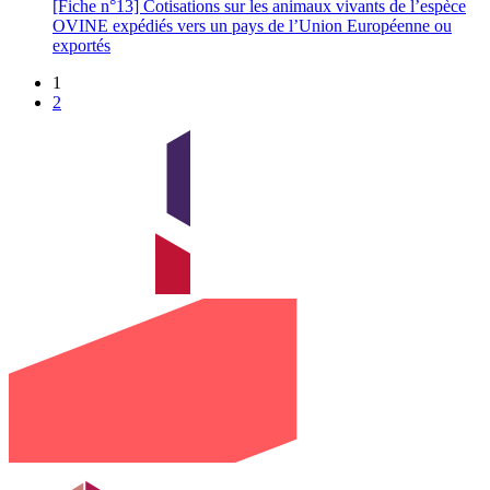
[Fiche n°13] Cotisations sur les animaux vivants de l’espèce
OVINE expédiés vers un pays de l’Union Européenne ou
exportés
1
2