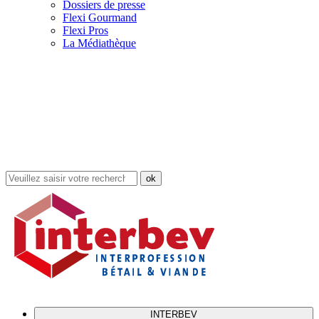
Dossiers de presse
Flexi Gourmand
Flexi Pros
La Médiathèque
Rechercher
dans
le
site
INTERBEV