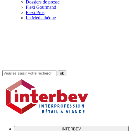
Dossiers de presse
Flexi Gourmand
Flexi Pros
La Médiathèque
Rechercher
dans
le
site
INTERBEV