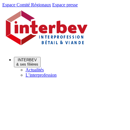
Aller
Aller
Espace Comité Régionaux
Espace presse
au
au
menu
contenu
INTERBEV
& ses filières
Actualités
L’interprofession