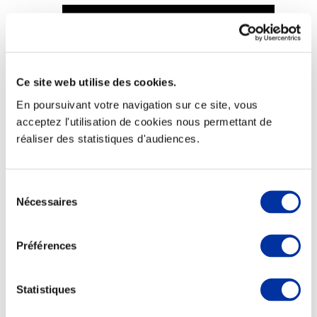
Ce site web utilise des cookies.
Viande et climat
Valorisation de l’herbe
En poursuivant votre navigation sur ce site, vous
Autonomie des élevages
acceptez l'utilisation de cookies nous permettant de
Qualité air, eau, sols
Economie de ressources
réaliser des statistiques d'audiences.
Evaluation environnementale
Bien-être, Protection et Santé des animaux
Sélection
Nécessaires
du
consentement
Préférences
Statistiques