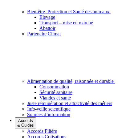
Bien-être, Protection et Santé des animaux
Elevage
Transport – mise en marché
Abattoir
Partenaire Climat
Alimentation de qualité, raisonnée et durable
Consommation
Sécurité sanitaire
Viandes et santé
Juste rémunération et attractivité des métiers
Info-veille scientifique
Sources d’information
Accords
& Guides
Accords Filière
Accords Cotisations