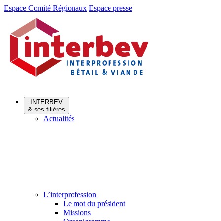
Aller
Aller
Espace Comité Régionaux
Espace presse
au
au
menu
contenu
INTERBEV
& ses filières
Actualités
L’interprofession
Le mot du président
Missions