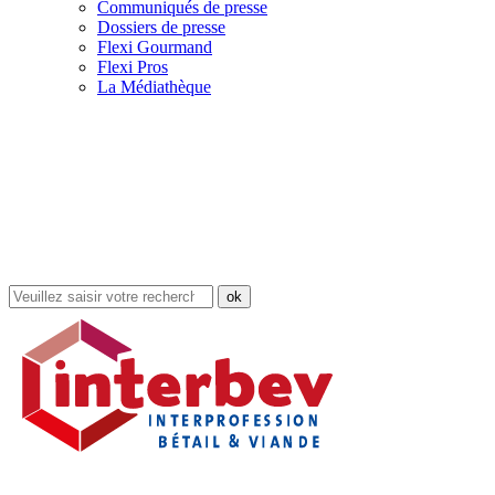
Communiqués de presse
Dossiers de presse
Flexi Gourmand
Flexi Pros
La Médiathèque
Rechercher
dans
le
site