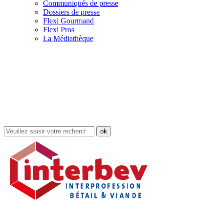
Communiqués de presse
Dossiers de presse
Flexi Gourmand
Flexi Pros
La Médiathèque
Rechercher
dans
le
site