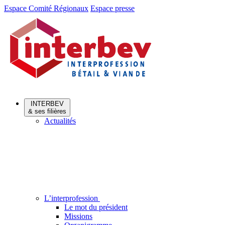
Aller
Aller
Espace Comité Régionaux
Espace presse
au
au
menu
contenu
INTERBEV
& ses filières
Actualités
L’interprofession
Le mot du président
Missions