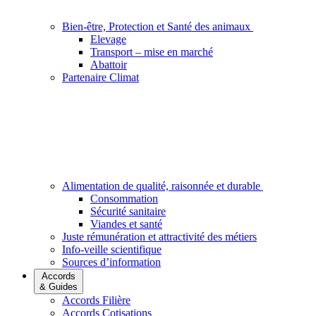
Bien-être, Protection et Santé des animaux
Elevage
Transport – mise en marché
Abattoir
Partenaire Climat
Alimentation de qualité, raisonnée et durable
Consommation
Sécurité sanitaire
Viandes et santé
Juste rémunération et attractivité des métiers
Info-veille scientifique
Sources d’information
Accords
& Guides
Accords Filière
Accords Cotisations