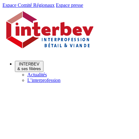
Aller
Aller
Espace Comité Régionaux
Espace presse
au
au
menu
contenu
INTERBEV
& ses filières
Actualités
L’interprofession