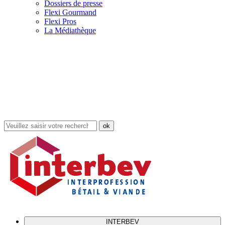
Dossiers de presse
Flexi Gourmand
Flexi Pros
La Médiathèque
Rechercher
dans
le
site
INTERBEV