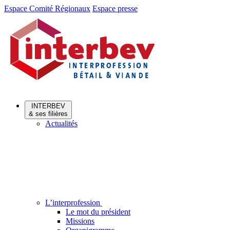
Aller
Aller
Espace Comité Régionaux
Espace presse
au
au
menu
contenu
INTERBEV
& ses filières
Actualités
L’interprofession
Le mot du président
Missions