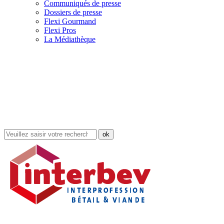
Communiqués de presse
Dossiers de presse
Flexi Gourmand
Flexi Pros
La Médiathèque
Rechercher
dans
le
site