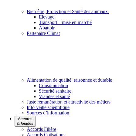
Bien-être, Protection et Santé des animaux
Elevage
Transport – mise en marché
Abattoir
Partenaire Climat
Alimentation de qualité, raisonnée et durable
Consommation
Sécurité sanitaire
Viandes et santé
Juste rémunération et attractivité des métiers
Info-veille scientifique
Sources d’information
Accords
& Guides
Accords Filière
Accords Cotisations