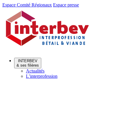
Aller
Aller
Espace Comité Régionaux
Espace presse
au
au
menu
contenu
INTERBEV
& ses filières
Actualités
L’interprofession