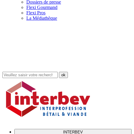
Dossiers de presse
Flexi Gourmand
Flexi Pros
La Médiathèque
Rechercher
dans
le
site
INTERBEV