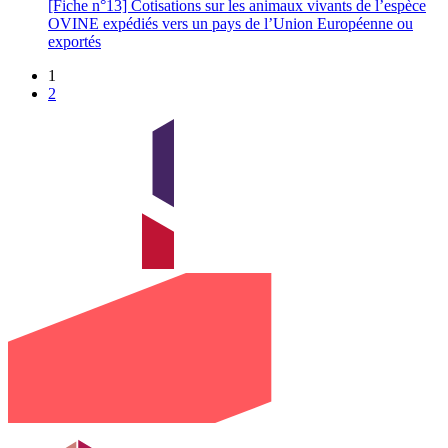
[Fiche n°13] Cotisations sur les animaux vivants de l’espèce
OVINE expédiés vers un pays de l’Union Européenne ou
exportés
1
2