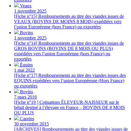
Veaux
1 novembre 2025
[Fiche n°15] Remboursements au titre des viandes issues de
VEAUX (BOVINS DE MOINS 8 MOIS) expédiées vers
l’union Européenne (hors France) ou exportées
Bovins
1 novembre 2025
[Fiche n°14] Remboursements au titre des viandes issues de
GROS BOVINS (BOVINS DE 8 MOIS OU PLUS)
expédiées vers l’union Européenne (hors France) ou
exportées
Équins
1 mai 2022
[Fiche n°17] Remboursements au titre des viandes issues des
EQUINS expédiées vers l’union Européenne (Hors France)
ou exportées
Bovins
7 mars 2016
[Fiche n°19 ] Cotisations ÉLEVEUR-NAISSEUR sur le
bétail destiné à l’élevage en France – BOVINS DE 8 MOIS
OU PLUS
Caprins
30 novembre 2015
[ARCHIVES] Remboursements au titre des viandes issues de