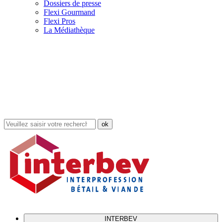
Dossiers de presse
Flexi Gourmand
Flexi Pros
La Médiathèque
Rechercher
dans
le
site
INTERBEV