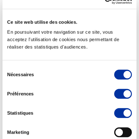
Ce site web utilise des cookies.
En poursuivant votre navigation sur ce site, vous
Elevage
Transport – mise en marché
acceptez l'utilisation de cookies nous permettant de
Abattoir
réaliser des statistiques d'audiences.
Partenaire Climat
Alimentation de qualité, raisonnée et durable
Sélection
Nécessaires
du
consentement
Préférences
Statistiques
Marketing