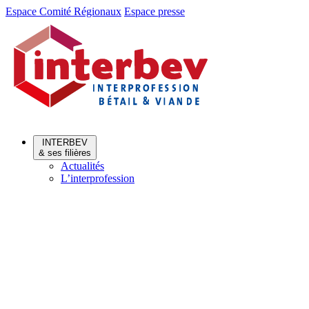
Aller
Aller
Espace Comité Régionaux
Espace presse
au
au
menu
contenu
INTERBEV
& ses filières
Actualités
L’interprofession