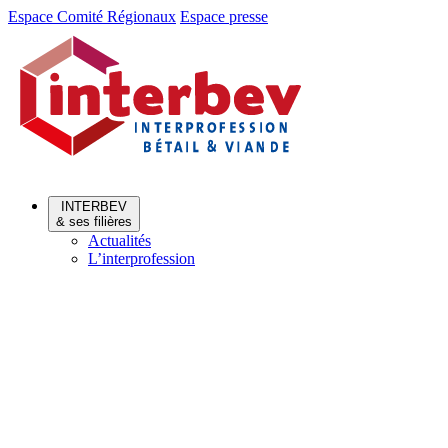
Aller
Aller
Espace Comité Régionaux
Espace presse
au
au
menu
contenu
INTERBEV
& ses filières
Actualités
L’interprofession