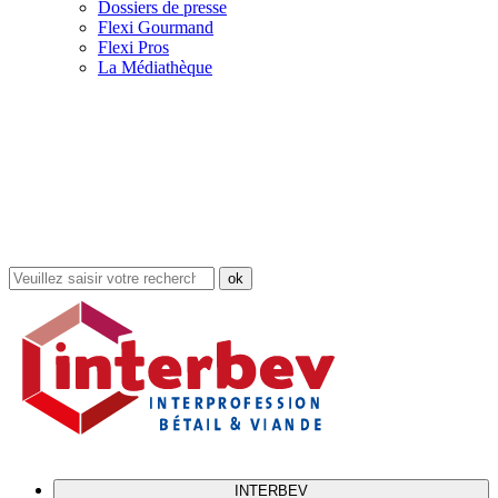
Dossiers de presse
Flexi Gourmand
Flexi Pros
La Médiathèque
Rechercher
dans
le
site
INTERBEV