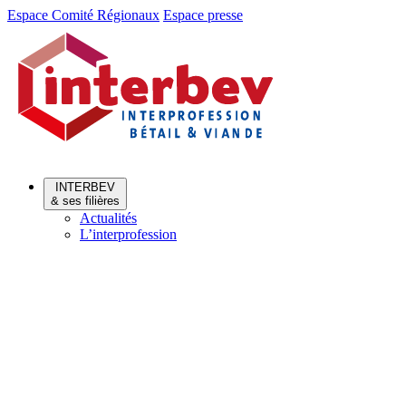
Aller
Aller
Espace Comité Régionaux
Espace presse
au
au
menu
contenu
INTERBEV
& ses filières
Actualités
L’interprofession