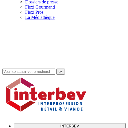
Dossiers de presse
Flexi Gourmand
Flexi Pros
La Médiathèque
Rechercher
dans
le
site
INTERBEV