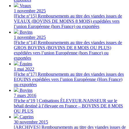
Veaux
1 novembre 2025
[Fiche n°15] Remboursements au titre des viandes issues de
VEAUX (BOVINS DE MOINS 8 MOIS) expédiées vers
l’union Européenne (hors France) ou exportées
Bovins
1 novembre 2025
[Fiche n°14] Remboursements au titre des viandes issues de
GROS BOVINS (BOVINS DE 8 MOIS OU PLUS)
expédiées vers l’union Européenne (hors France) ou
exportées
Équins
1 mai 2022
[Fiche n°17] Remboursements au titre des viandes issues des
EQUINS expédiées vers l’union Européenne (Hors France)
ou exportées
Bovins
7 mars 2016
[Fiche n°19 ] Cotisations ÉLEVEUR-NAISSEUR sur le
bétail destiné à l’élevage en France – BOVINS DE 8 MOIS
OU PLUS
Caprins
30 novembre 2015
[ARCHIVES] Remboursements au titre des viandes issues de