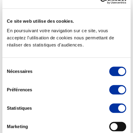
Ce site web utilise des cookies.
En poursuivant votre navigation sur ce site, vous
Elevage
Transport – mise en marché
acceptez l'utilisation de cookies nous permettant de
Abattoir
réaliser des statistiques d'audiences.
Partenaire Climat
Alimentation de qualité, raisonnée et durable
Sélection
Nécessaires
du
consentement
Préférences
Statistiques
Marketing