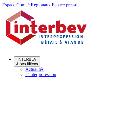
Aller
Aller
Espace Comité Régionaux
Espace presse
au
au
menu
contenu
INTERBEV
& ses filières
Actualités
L’interprofession