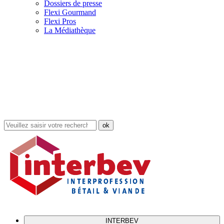
Dossiers de presse
Flexi Gourmand
Flexi Pros
La Médiathèque
Rechercher
dans
le
site
INTERBEV