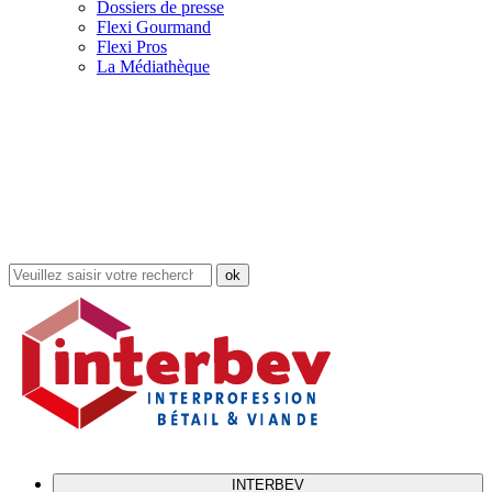
Dossiers de presse
Flexi Gourmand
Flexi Pros
La Médiathèque
Rechercher
dans
le
site
INTERBEV