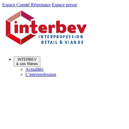
Aller
Aller
Espace Comité Régionaux
Espace presse
au
au
menu
contenu
INTERBEV
& ses filières
Actualités
L’interprofession