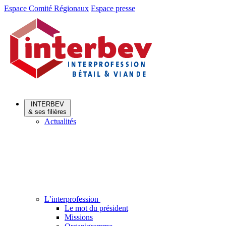
Aller
Aller
Espace Comité Régionaux
Espace presse
au
au
menu
contenu
INTERBEV
& ses filières
Actualités
L’interprofession
Le mot du président
Missions