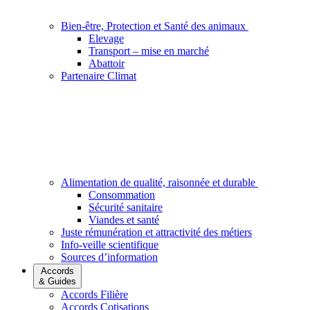
Bien-être, Protection et Santé des animaux
Elevage
Transport – mise en marché
Abattoir
Partenaire Climat
Alimentation de qualité, raisonnée et durable
Consommation
Sécurité sanitaire
Viandes et santé
Juste rémunération et attractivité des métiers
Info-veille scientifique
Sources d’information
Accords
& Guides
Accords Filière
Accords Cotisations