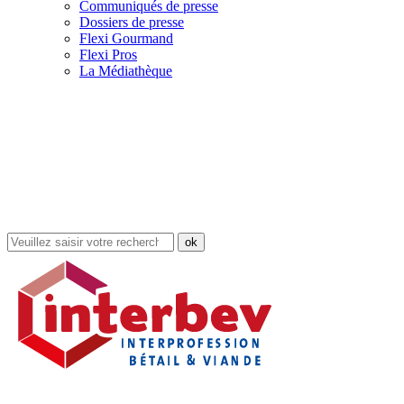
Communiqués de presse
Dossiers de presse
Flexi Gourmand
Flexi Pros
La Médiathèque
Rechercher
dans
le
site