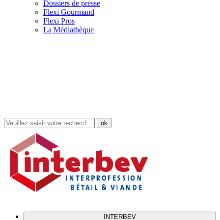
Dossiers de presse
Flexi Gourmand
Flexi Pros
La Médiathèque
Rechercher
dans
le
site
INTERBEV