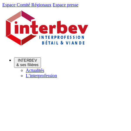
Aller
Aller
Espace Comité Régionaux
Espace presse
au
au
menu
contenu
INTERBEV
& ses filières
Actualités
L’interprofession