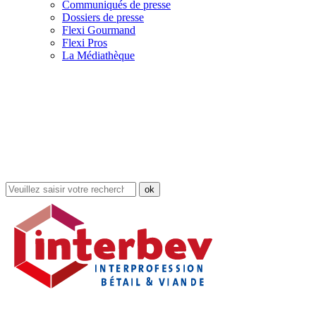
Communiqués de presse
Dossiers de presse
Flexi Gourmand
Flexi Pros
La Médiathèque
Rechercher
dans
le
site