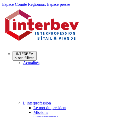
Aller
Aller
Espace Comité Régionaux
Espace presse
au
au
menu
contenu
INTERBEV
& ses filières
Actualités
L’interprofession
Le mot du président
Missions