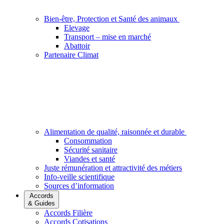
Bien-être, Protection et Santé des animaux
Elevage
Transport – mise en marché
Abattoir
Partenaire Climat
Alimentation de qualité, raisonnée et durable
Consommation
Sécurité sanitaire
Viandes et santé
Juste rémunération et attractivité des métiers
Info-veille scientifique
Sources d’information
Accords
& Guides
Accords Filière
Accords Cotisations