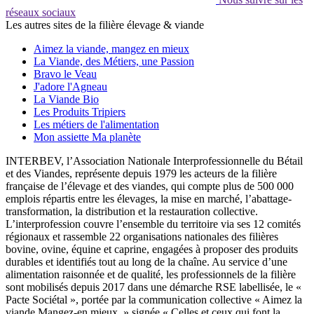
réseaux sociaux
Les autres sites de la filière élevage & viande
Aimez la viande, mangez en mieux
La Viande, des Métiers, une Passion
Bravo le Veau
J'adore l'Agneau
La Viande Bio
Les Produits Tripiers
Les métiers de l'alimentation
Mon assiette Ma planète
INTERBEV, l’Association Nationale Interprofessionnelle du Bétail
et des Viandes, représente depuis 1979 les acteurs de la filière
française de l’élevage et des viandes, qui compte plus de 500 000
emplois répartis entre les élevages, la mise en marché, l’abattage-
transformation, la distribution et la restauration collective.
L’interprofession couvre l’ensemble du territoire via ses 12 comités
régionaux et rassemble 22 organisations nationales des filières
bovine, ovine, équine et caprine, engagées à proposer des produits
durables et identifiés tout au long de la chaîne. Au service d’une
alimentation raisonnée et de qualité, les professionnels de la filière
sont mobilisés depuis 2017 dans une démarche RSE labellisée, le «
Pacte Sociétal », portée par la communication collective « Aimez la
viande Mangez-en mieux. » signée « Celles et ceux qui font la