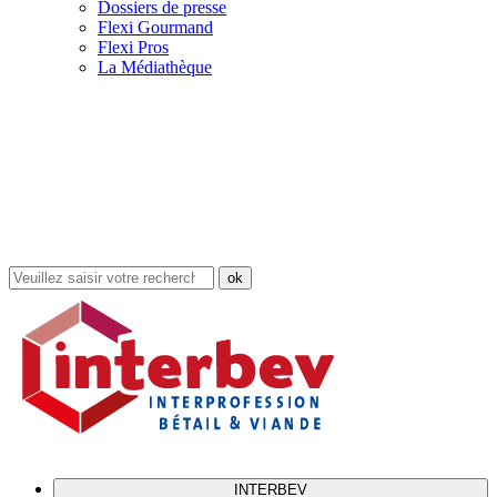
Dossiers de presse
Flexi Gourmand
Flexi Pros
La Médiathèque
Rechercher
dans
le
site
INTERBEV