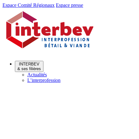
Aller
Aller
Espace Comité Régionaux
Espace presse
au
au
menu
contenu
INTERBEV
& ses filières
Actualités
L’interprofession