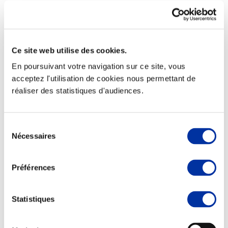
Ce site web utilise des cookies.
En poursuivant votre navigation sur ce site, vous
Rapport RSO
acceptez l'utilisation de cookies nous permettant de
Le MANIFESTE
réaliser des statistiques d'audiences.
Outils collectifs de progrès
La plateforme des initiatives sociétales
Concertations
Environnement & Territoires
Sélection
Nécessaires
du
consentement
Préférences
Statistiques