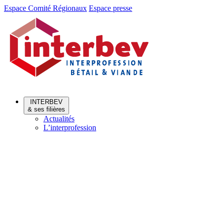
Aller
Aller
Espace Comité Régionaux
Espace presse
au
au
menu
contenu
INTERBEV
& ses filières
Actualités
L’interprofession