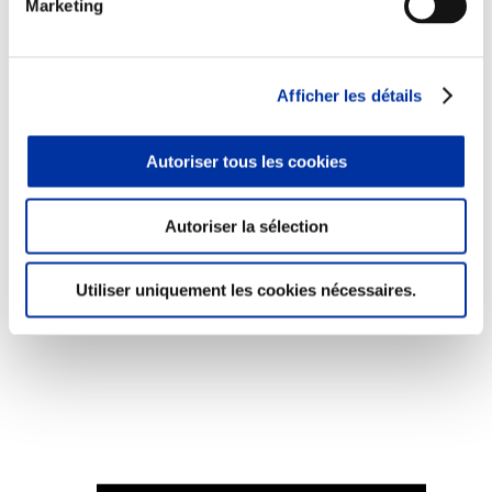
Marketing
Afficher les détails
Viande et climat
Valorisation de l’herbe
Autoriser tous les cookies
Autonomie des élevages
Qualité air, eau, sols
Economie de ressources
Autoriser la sélection
Evaluation environnementale
Bien-être, Protection et Santé des animaux
Utiliser uniquement les cookies nécessaires.