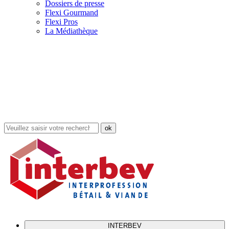
Dossiers de presse
Flexi Gourmand
Flexi Pros
La Médiathèque
Rechercher
dans
le
site
INTERBEV