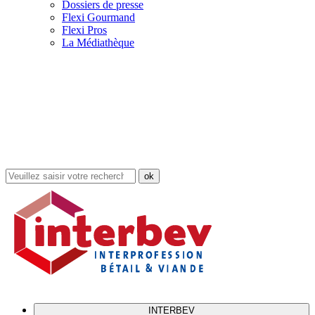
Dossiers de presse
Flexi Gourmand
Flexi Pros
La Médiathèque
Rechercher
dans
le
site
INTERBEV