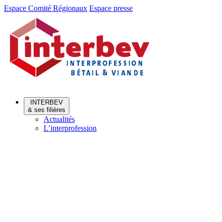
Aller
Aller
Espace Comité Régionaux
Espace presse
au
au
menu
contenu
INTERBEV
& ses filières
Actualités
L’interprofession