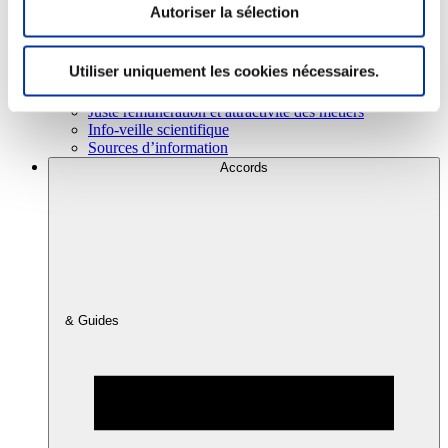
Autoriser la sélection
Consommation
Utiliser uniquement les cookies nécessaires.
Sécurité sanitaire
Viandes et santé
Juste rémunération et attractivité des métiers
Info-veille scientifique
Sources d’information
Accords
& Guides