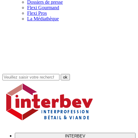
Dossiers de presse
Flexi Gourmand
Flexi Pros
La Médiathèque
Rechercher
dans
le
site
INTERBEV