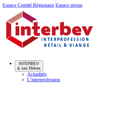
Aller
Aller
Espace Comité Régionaux
Espace presse
au
au
menu
contenu
INTERBEV
& ses filières
Actualités
L’interprofession