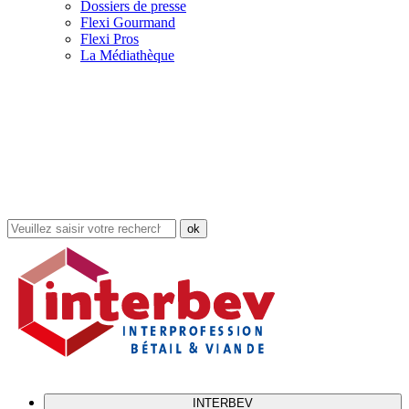
Dossiers de presse
Flexi Gourmand
Flexi Pros
La Médiathèque
Rechercher
dans
le
site
INTERBEV