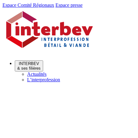
Aller
Aller
Espace Comité Régionaux
Espace presse
au
au
menu
contenu
INTERBEV
& ses filières
Actualités
L’interprofession