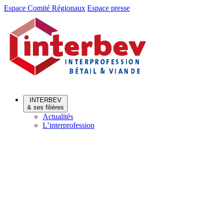
Aller
Aller
Espace Comité Régionaux
Espace presse
au
au
menu
contenu
INTERBEV
& ses filières
Actualités
L’interprofession