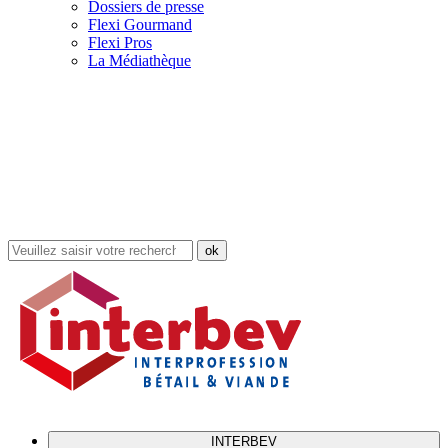
Dossiers de presse
Flexi Gourmand
Flexi Pros
La Médiathèque
Rechercher
dans
le
site
INTERBEV