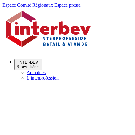
Aller
Aller
Espace Comité Régionaux
Espace presse
au
au
menu
contenu
INTERBEV
& ses filières
Actualités
L’interprofession