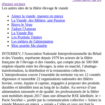
réseaux sociaux
Les autres sites de la filière élevage & viande
Aimez la viande, mangez en mieux
La Viande, des Métiers, une Passion
Bravo le Veau
J'adore l'Agneau
La Viande Bio
Les Produits Tripiers
Les métiers de l'alimentation
Mon assiette Ma planète
INTERBEV, l’Association Nationale Interprofessionnelle du Bétail
et des Viandes, représente depuis 1979 les acteurs de la filière
française de l’élevage et des viandes, qui compte plus de 500 000
emplois répartis entre les élevages, la mise en marché, l’abattage-
transformation, la distribution et la restauration collective.
L’interprofession couvre l’ensemble du territoire via ses 12 comités
régionaux et rassemble 22 organisations nationales des filières
bovine, ovine, équine et caprine, engagées à proposer des produits
durables et identifiés tout au long de la chaîne. Au service d’une
alimentation raisonnée et de qualité, les professionnels de la filière
sont mobilisés depuis 2017 dans une démarche RSE labellisée, le «
Pacte Sociétal », portée par la communication collective « Aimez la
viande Mangez-en mieux. » signée « Celles et ceux qui font la