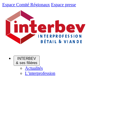
Aller
Aller
Espace Comité Régionaux
Espace presse
au
au
menu
contenu
INTERBEV
& ses filières
Actualités
L’interprofession