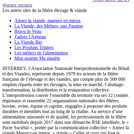
réseaux sociaux
Les autres sites de la filière élevage & viande
Aimez la viande, mangez en mieux
La Viande, des Métiers, une Passion
Bravo le Veau
J'adore l'Agneau
La Viande Bio
Les Produits Tripiers
Les métiers de l'alimentation
Mon assiette Ma planète
INTERBEV, l’Association Nationale Interprofessionnelle du Bétail
et des Viandes, représente depuis 1979 les acteurs de la filière
française de l’élevage et des viandes, qui compte plus de 500 000
emplois répartis entre les élevages, la mise en marché, l’abattage-
transformation, la distribution et la restauration collective.
L’interprofession couvre l’ensemble du territoire via ses 12 comités
régionaux et rassemble 22 organisations nationales des filières
bovine, ovine, équine et caprine, engagées à proposer des produits
durables et identifiés tout au long de la chaîne. Au service d’une
alimentation raisonnée et de qualité, les professionnels de la filière
sont mobilisés depuis 2017 dans une démarche RSE labellisée, le «
Pacte Sociétal », portée par la communication collective « Aimez la
viande Mangez-en mieux. » signée « Celles et ceux qui font la