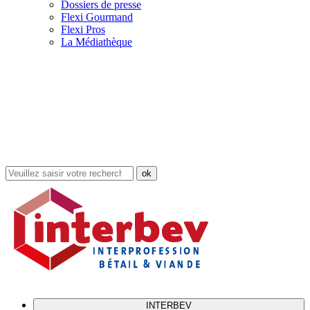
Dossiers de presse
Flexi Gourmand
Flexi Pros
La Médiathèque
Rechercher
dans
le
site
INTERBEV