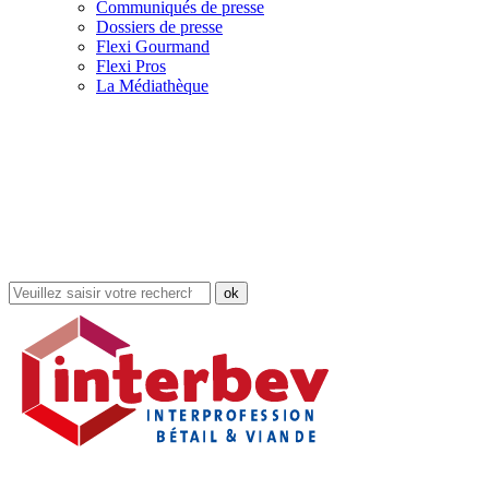
Communiqués de presse
Dossiers de presse
Flexi Gourmand
Flexi Pros
La Médiathèque
Rechercher
dans
le
site