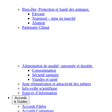
Bien-être, Protection et Santé des animaux
Elevage
Transport – mise en marché
Abattoir
Partenaire Climat
Alimentation de qualité, raisonnée et durable
Consommation
Sécurité sanitaire
Viandes et santé
Juste rémunération et attractivité des métiers
Info-veille scientifique
Sources d’information
Accords
& Guides
Accords Filière
Accords Cotisations