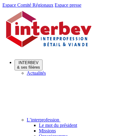
Aller
Aller
Espace Comité Régionaux
Espace presse
au
au
menu
contenu
INTERBEV
& ses filières
Actualités
L’interprofession
Le mot du président
Missions