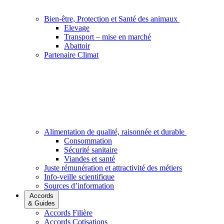
Bien-être, Protection et Santé des animaux
Elevage
Transport – mise en marché
Abattoir
Partenaire Climat
Alimentation de qualité, raisonnée et durable
Consommation
Sécurité sanitaire
Viandes et santé
Juste rémunération et attractivité des métiers
Info-veille scientifique
Sources d’information
Accords
& Guides
Accords Filière
Accords Cotisations