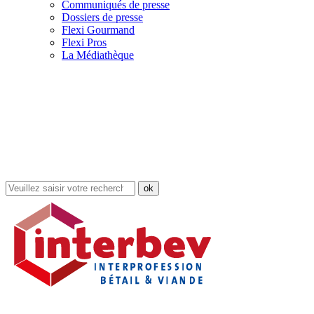
Communiqués de presse
Dossiers de presse
Flexi Gourmand
Flexi Pros
La Médiathèque
Rechercher
dans
le
site