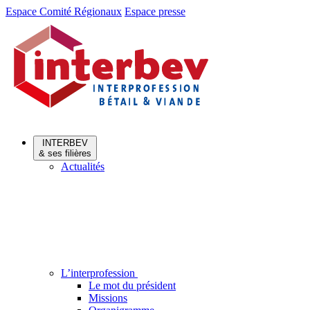
Aller
Aller
Espace Comité Régionaux
Espace presse
au
au
menu
contenu
INTERBEV
& ses filières
Actualités
L’interprofession
Le mot du président
Missions