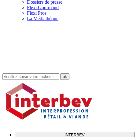
Dossiers de presse
Flexi Gourmand
Flexi Pros
La Médiathèque
Rechercher
dans
le
site
INTERBEV