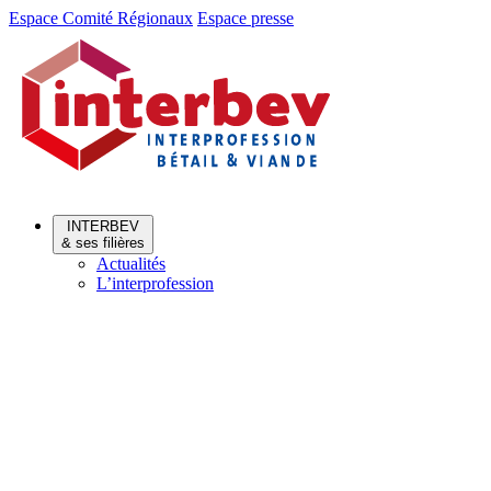
Aller
Aller
Espace Comité Régionaux
Espace presse
au
au
menu
contenu
INTERBEV
& ses filières
Actualités
L’interprofession