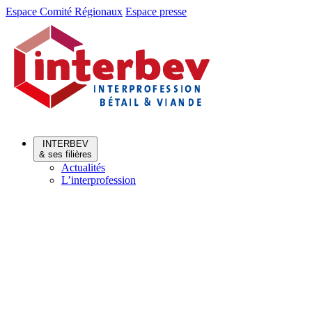
Aller
Aller
Espace Comité Régionaux
Espace presse
au
au
menu
contenu
INTERBEV
& ses filières
Actualités
L’interprofession