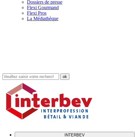
Dossiers de presse
Flexi Gourmand
Flexi Pros
La Médiathèque
Rechercher
dans
le
site
INTERBEV