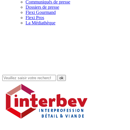
Communiqués de presse
Dossiers de presse
Flexi Gourmand
Flexi Pros
La Médiathèque
Rechercher
dans
le
site