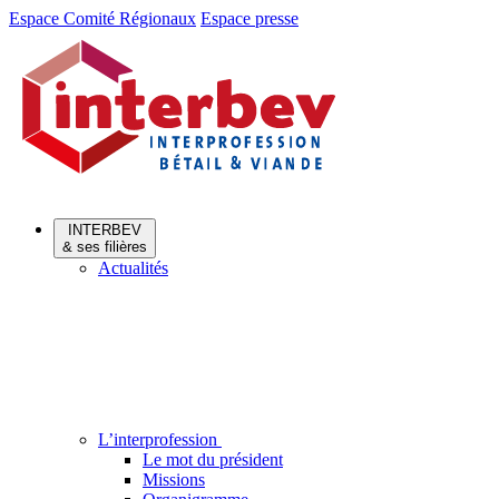
Aller
Aller
Espace Comité Régionaux
Espace presse
au
au
menu
contenu
INTERBEV
& ses filières
Actualités
L’interprofession
Le mot du président
Missions