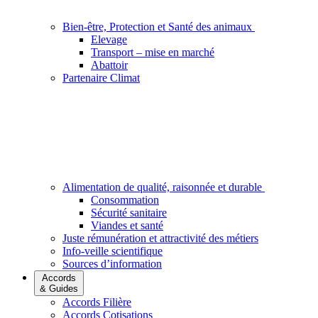
Bien-être, Protection et Santé des animaux
Elevage
Transport – mise en marché
Abattoir
Partenaire Climat
Alimentation de qualité, raisonnée et durable
Consommation
Sécurité sanitaire
Viandes et santé
Juste rémunération et attractivité des métiers
Info-veille scientifique
Sources d’information
Accords
& Guides
Accords Filière
Accords Cotisations