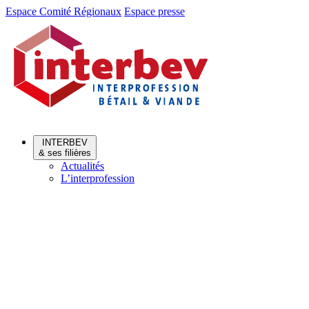
Aller
Aller
Espace Comité Régionaux
Espace presse
au
au
menu
contenu
INTERBEV
& ses filières
Actualités
L’interprofession