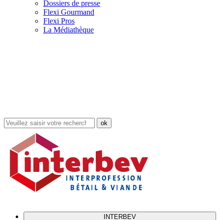
Dossiers de presse
Flexi Gourmand
Flexi Pros
La Médiathèque
Rechercher
dans
le
site
INTERBEV