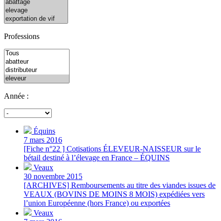
Professions
Année :
Équins
7 mars 2016
[Fiche n°22 ] Cotisations ÉLEVEUR-NAISSEUR sur le
bétail destiné à l’élevage en France – ÉQUINS
Veaux
30 novembre 2015
[ARCHIVES] Remboursements au titre des viandes issues de
VEAUX (BOVINS DE MOINS 8 MOIS) expédiées vers
l’union Européenne (hors France) ou exportées
Veaux