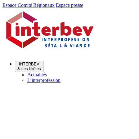
Aller
Aller
Espace Comité Régionaux
Espace presse
au
au
menu
contenu
INTERBEV
& ses filières
Actualités
L’interprofession