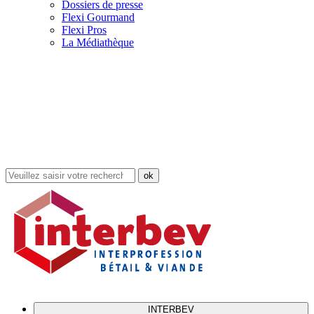
Dossiers de presse
Flexi Gourmand
Flexi Pros
La Médiathèque
Rechercher
dans
le
site
INTERBEV