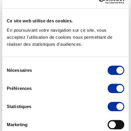
Ce site web utilise des cookies.
En poursuivant votre navigation sur ce site, vous
Elevage
Transport – mise en marché
acceptez l'utilisation de cookies nous permettant de
Abattoir
réaliser des statistiques d'audiences.
Partenaire Climat
Alimentation de qualité, raisonnée et durable
Sélection
Nécessaires
du
consentement
Préférences
Statistiques
Marketing