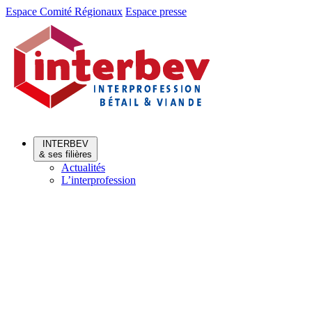
Aller
Aller
Espace Comité Régionaux
Espace presse
au
au
menu
contenu
INTERBEV
& ses filières
Actualités
L’interprofession