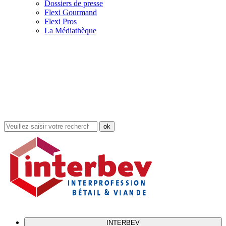
Dossiers de presse
Flexi Gourmand
Flexi Pros
La Médiathèque
Rechercher
dans
le
site
INTERBEV