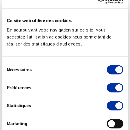
Ce site web utilise des cookies.
En poursuivant votre navigation sur ce site, vous
Elevage
Transport – mise en marché
acceptez l'utilisation de cookies nous permettant de
Abattoir
réaliser des statistiques d'audiences.
Partenaire Climat
Alimentation de qualité, raisonnée et durable
Sélection
Nécessaires
du
consentement
Préférences
Statistiques
Marketing