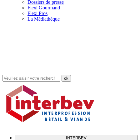
Dossiers de presse
Flexi Gourmand
Flexi Pros
La Médiathèque
Rechercher
dans
le
site
INTERBEV