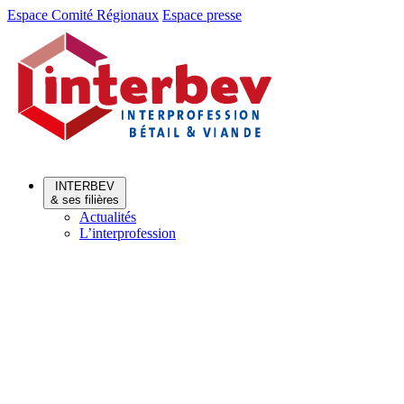
Aller
Aller
Espace Comité Régionaux
Espace presse
au
au
menu
contenu
INTERBEV
& ses filières
Actualités
L’interprofession