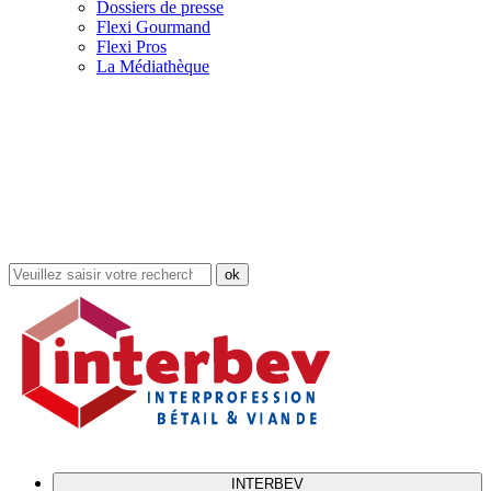
Dossiers de presse
Flexi Gourmand
Flexi Pros
La Médiathèque
Rechercher
dans
le
site
INTERBEV