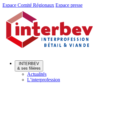
Aller
Aller
Espace Comité Régionaux
Espace presse
au
au
menu
contenu
INTERBEV
& ses filières
Actualités
L’interprofession