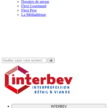
Dossiers de presse
Flexi Gourmand
Flexi Pros
La Médiathèque
Rechercher
dans
le
site
INTERBEV