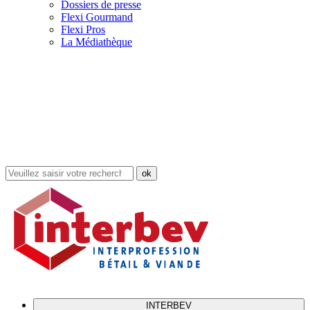
Dossiers de presse
Flexi Gourmand
Flexi Pros
La Médiathèque
Rechercher
dans
le
site
INTERBEV