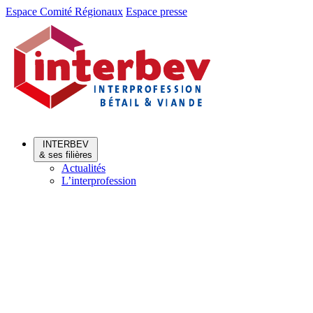
Aller
Aller
Espace Comité Régionaux
Espace presse
au
au
menu
contenu
INTERBEV
& ses filières
Actualités
L’interprofession