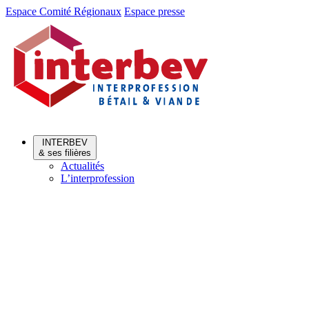
Aller
Aller
Espace Comité Régionaux
Espace presse
au
au
menu
contenu
INTERBEV
& ses filières
Actualités
L’interprofession