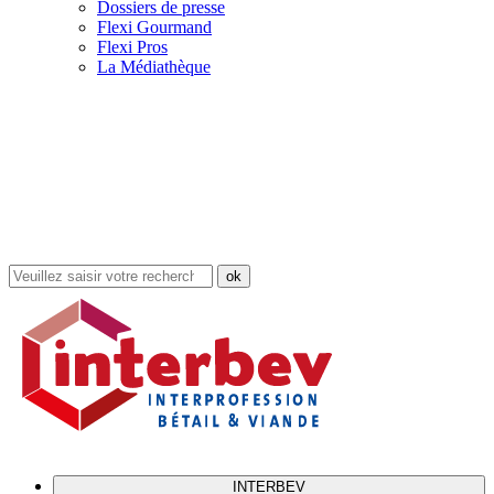
Dossiers de presse
Flexi Gourmand
Flexi Pros
La Médiathèque
Rechercher
dans
le
site
INTERBEV