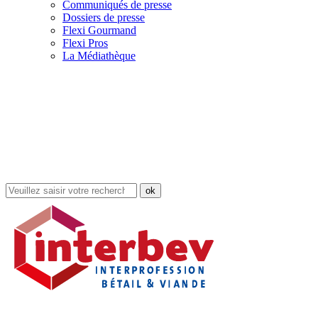
Communiqués de presse
Dossiers de presse
Flexi Gourmand
Flexi Pros
La Médiathèque
Rechercher
dans
le
site