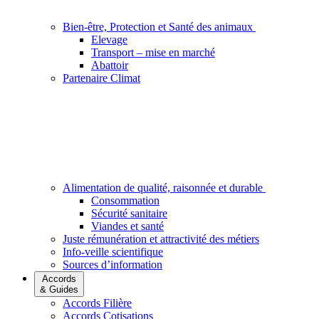
Bien-être, Protection et Santé des animaux
Elevage
Transport – mise en marché
Abattoir
Partenaire Climat
Alimentation de qualité, raisonnée et durable
Consommation
Sécurité sanitaire
Viandes et santé
Juste rémunération et attractivité des métiers
Info-veille scientifique
Sources d’information
Accords
& Guides
Accords Filière
Accords Cotisations