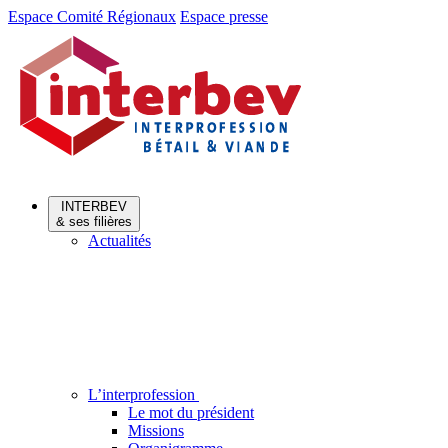
Aller
Aller
Espace Comité Régionaux
Espace presse
au
au
menu
contenu
INTERBEV
& ses filières
Actualités
L’interprofession
Le mot du président
Missions