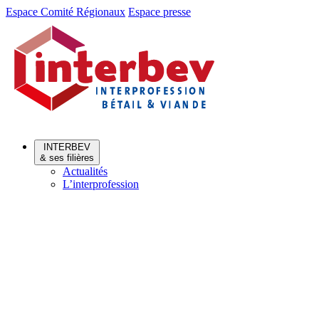
Aller
Aller
Espace Comité Régionaux
Espace presse
au
au
menu
contenu
INTERBEV
& ses filières
Actualités
L’interprofession