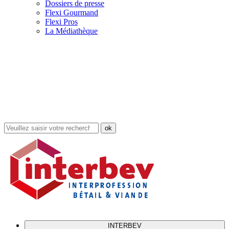
Dossiers de presse
Flexi Gourmand
Flexi Pros
La Médiathèque
Rechercher
dans
le
site
INTERBEV