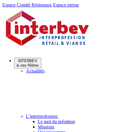
Aller
Aller
Espace Comité Régionaux
Espace presse
au
au
menu
contenu
INTERBEV
& ses filières
Actualités
L’interprofession
Le mot du président
Missions