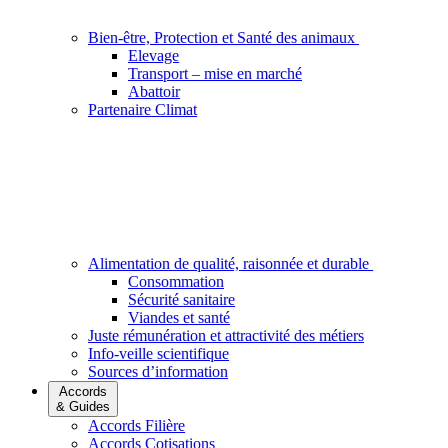
Bien-être, Protection et Santé des animaux
Elevage
Transport – mise en marché
Abattoir
Partenaire Climat
Alimentation de qualité, raisonnée et durable
Consommation
Sécurité sanitaire
Viandes et santé
Juste rémunération et attractivité des métiers
Info-veille scientifique
Sources d’information
Accords
& Guides
Accords Filière
Accords Cotisations