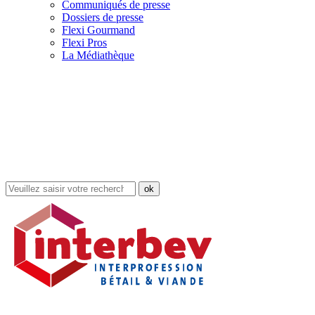
Communiqués de presse
Dossiers de presse
Flexi Gourmand
Flexi Pros
La Médiathèque
Rechercher
dans
le
site