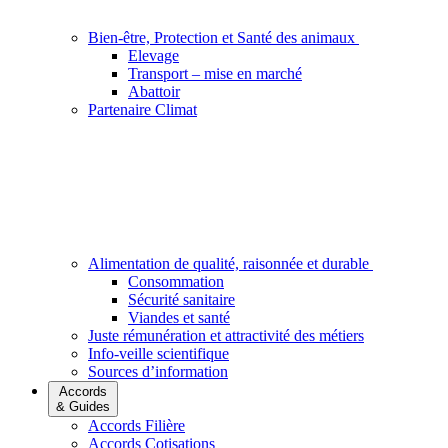
Bien-être, Protection et Santé des animaux
Elevage
Transport – mise en marché
Abattoir
Partenaire Climat
Alimentation de qualité, raisonnée et durable
Consommation
Sécurité sanitaire
Viandes et santé
Juste rémunération et attractivité des métiers
Info-veille scientifique
Sources d’information
Accords
& Guides
Accords Filière
Accords Cotisations