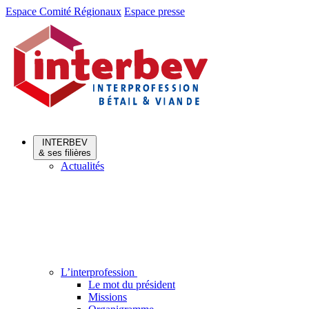
Aller
Aller
Espace Comité Régionaux
Espace presse
au
au
menu
contenu
INTERBEV
& ses filières
Actualités
L’interprofession
Le mot du président
Missions