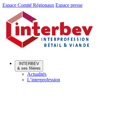
Aller
Aller
Espace Comité Régionaux
Espace presse
au
au
menu
contenu
INTERBEV
& ses filières
Actualités
L’interprofession