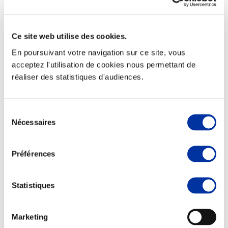
Ce site web utilise des cookies.
En poursuivant votre navigation sur ce site, vous
Elevage
Transport – mise en marché
acceptez l'utilisation de cookies nous permettant de
Abattoir
réaliser des statistiques d'audiences.
Partenaire Climat
Alimentation de qualité, raisonnée et durable
Sélection
Nécessaires
du
consentement
Préférences
Statistiques
Marketing