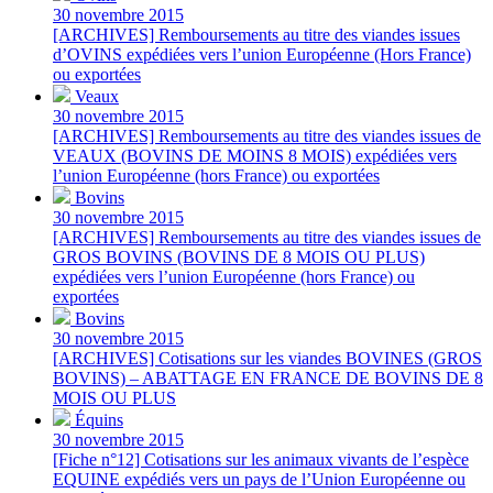
30 novembre 2015
[ARCHIVES] Remboursements au titre des viandes issues
d’OVINS expédiées vers l’union Européenne (Hors France)
ou exportées
Veaux
30 novembre 2015
[ARCHIVES] Remboursements au titre des viandes issues de
VEAUX (BOVINS DE MOINS 8 MOIS) expédiées vers
l’union Européenne (hors France) ou exportées
Bovins
30 novembre 2015
[ARCHIVES] Remboursements au titre des viandes issues de
GROS BOVINS (BOVINS DE 8 MOIS OU PLUS)
expédiées vers l’union Européenne (hors France) ou
exportées
Bovins
30 novembre 2015
[ARCHIVES] Cotisations sur les viandes BOVINES (GROS
BOVINS) – ABATTAGE EN FRANCE DE BOVINS DE 8
MOIS OU PLUS
Équins
30 novembre 2015
[Fiche n°12] Cotisations sur les animaux vivants de l’espèce
EQUINE expédiés vers un pays de l’Union Européenne ou