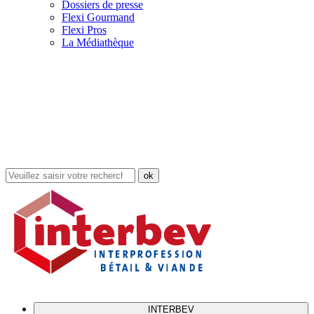
Dossiers de presse
Flexi Gourmand
Flexi Pros
La Médiathèque
Rechercher
dans
le
site
INTERBEV