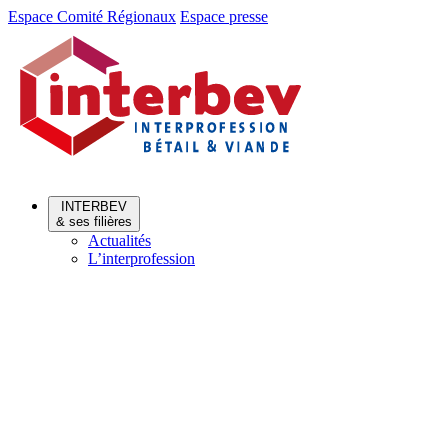
Aller
Aller
Espace Comité Régionaux
Espace presse
au
au
menu
contenu
INTERBEV
& ses filières
Actualités
L’interprofession