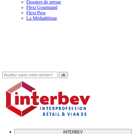
Dossiers de presse
Flexi Gourmand
Flexi Pros
La Médiathèque
Rechercher
dans
le
site
INTERBEV