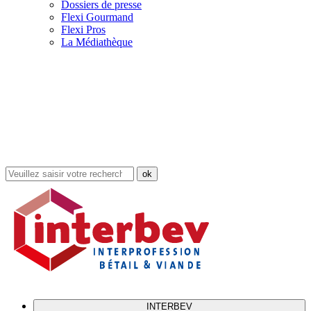
Dossiers de presse
Flexi Gourmand
Flexi Pros
La Médiathèque
Rechercher
dans
le
site
INTERBEV