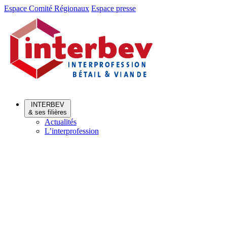
Aller
Aller
Espace Comité Régionaux
Espace presse
au
au
menu
contenu
INTERBEV
& ses filières
Actualités
L’interprofession