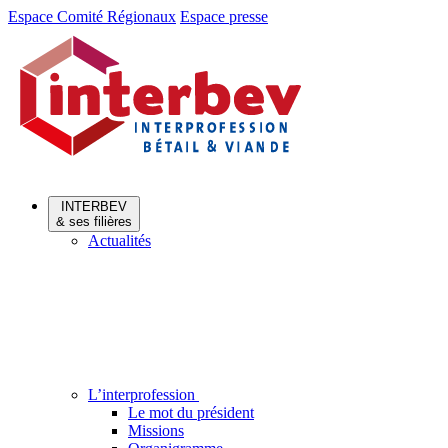
Aller
Aller
Espace Comité Régionaux
Espace presse
au
au
menu
contenu
INTERBEV
& ses filières
Actualités
L’interprofession
Le mot du président
Missions