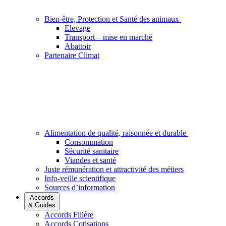
Bien-être, Protection et Santé des animaux
Elevage
Transport – mise en marché
Abattoir
Partenaire Climat
Alimentation de qualité, raisonnée et durable
Consommation
Sécurité sanitaire
Viandes et santé
Juste rémunération et attractivité des métiers
Info-veille scientifique
Sources d’information
Accords
& Guides
Accords Filière
Accords Cotisations