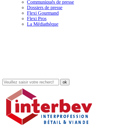
Communiqués de presse
Dossiers de presse
Flexi Gourmand
Flexi Pros
La Médiathèque
Rechercher
dans
le
site