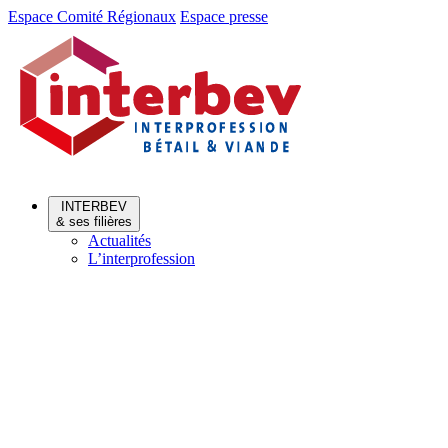
Aller
Aller
Espace Comité Régionaux
Espace presse
au
au
menu
contenu
INTERBEV
& ses filières
Actualités
L’interprofession