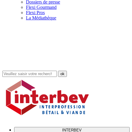
Dossiers de presse
Flexi Gourmand
Flexi Pros
La Médiathèque
Rechercher
dans
le
site
INTERBEV