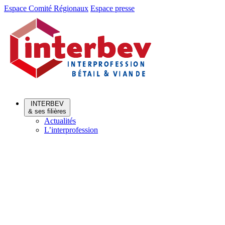
Aller
Aller
Espace Comité Régionaux
Espace presse
au
au
menu
contenu
INTERBEV
& ses filières
Actualités
L’interprofession