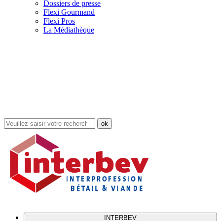
Dossiers de presse
Flexi Gourmand
Flexi Pros
La Médiathèque
Rechercher
dans
le
site
INTERBEV