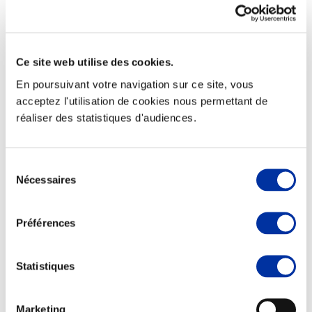
Ce site web utilise des cookies.
Elevage
En poursuivant votre navigation sur ce site, vous
Transport – mise en marché
Abattoir
acceptez l'utilisation de cookies nous permettant de
Partenaire Climat
réaliser des statistiques d'audiences.
Alimentation de qualité, raisonnée et durable
Sélection
Nécessaires
du
consentement
Préférences
Statistiques
Marketing